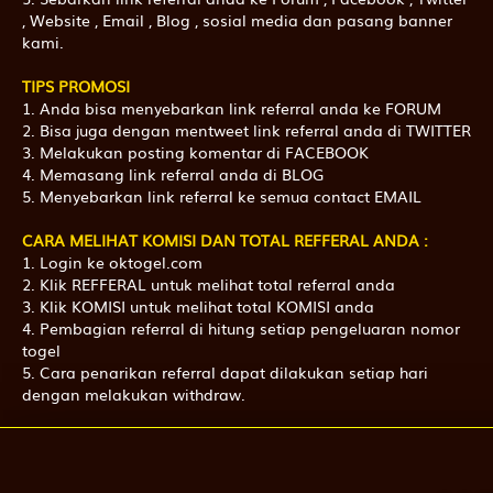
, Website , Email , Blog , sosial media dan pasang banner
kami.
TIPS PROMOSI
1. Anda bisa menyebarkan link referral anda ke FORUM
2. Bisa juga dengan mentweet link referral anda di TWITTER
3. Melakukan posting komentar di FACEBOOK
4. Memasang link referral anda di BLOG
5. Menyebarkan link referral ke semua contact EMAIL
CARA MELIHAT KOMISI DAN TOTAL REFFERAL ANDA :
1. Login ke oktogel.com
2. Klik REFFERAL untuk melihat total referral anda
3. Klik KOMISI untuk melihat total KOMISI anda
4. Pembagian referral di hitung setiap pengeluaran nomor
togel
5. Cara penarikan referral dapat dilakukan setiap hari
dengan melakukan withdraw.