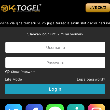
LIVE CHAT
+
line via qris terbaru 2025 juga tersedia akun slot gacor hari 
Silahkan login untuk mulai bermain
Show Password
Lite Mode
Lupa password?
Login