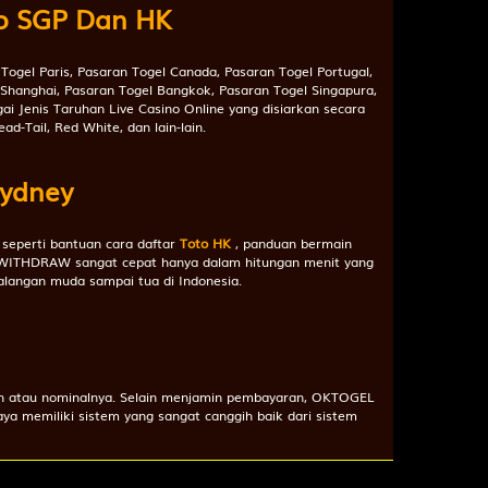
to SGP Dan HK
Togel Paris, Pasaran Togel Canada, Pasaran Togel Portugal,
 Shanghai, Pasaran Togel Bangkok, Pasaran Togel Singapura,
i Jenis Taruhan Live Casino Online yang disiarkan secara
d-Tail, Red White, dan lain-lain.
Sydney
seperti bantuan cara daftar
Toto HK
, panduan bermain
an WITHDRAW sangat cepat hanya dalam hitungan menit yang
alangan muda sampai tua di Indonesia.
 atau nominalnya. Selain menjamin pembayaran, OKTOGEL
a memiliki sistem yang sangat canggih baik dari sistem