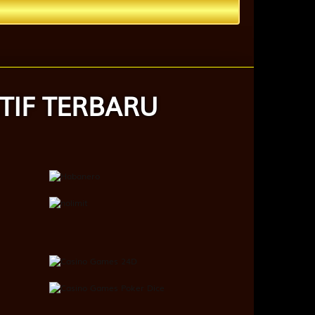
TIF TERBARU