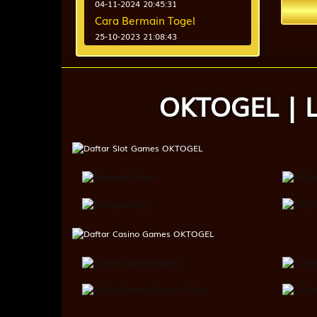
04-11-2024 20:45:31
Cara Bermain Togel
25-10-2023 21:08:43
OKTOGEL | 